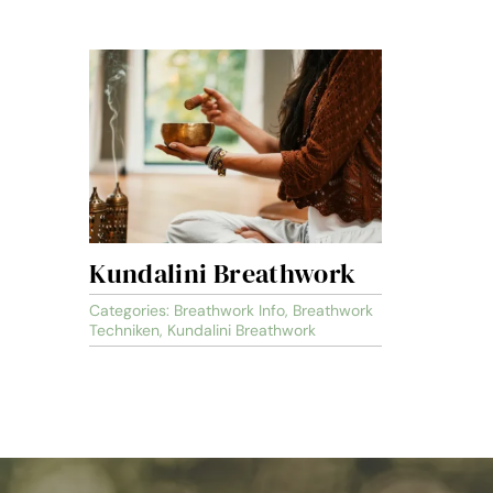
Kundalini Breathwork
Categories:
Breathwork Info
,
Breathwork
Techniken
,
Kundalini Breathwork