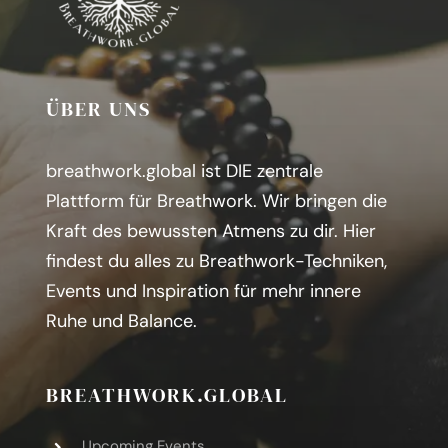
ÜBER UNS
breathwork.global ist DIE zentrale
Plattform für Breathwork. Wir bringen die
Kraft des bewussten Atmens zu dir.
H
ier
findest du alles zu Breathwork-Techniken,
Events und Inspiration für mehr innere
Ruhe und Balance.
BREATHWORK.GLOBAL
Upcoming Events