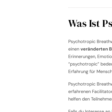
Was Ist P
Psychotropic Breathw
einen
veränderten 
Erinnerungen, Emotio
“psychotropic” bedeu
Erfahrung für Mensch
Psychotropic Breathw
erfahrenen Facilitat
helfen den Teilnehmer
Falls du Interesse a