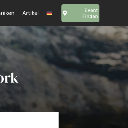
Event
hniken
Artikel
Finden
ork