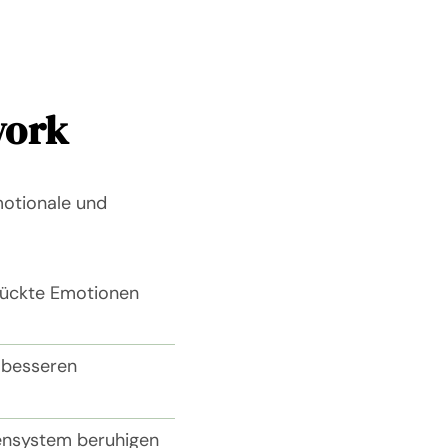
work
motionale und
rückte Emotionen
m besseren
vensystem beruhigen