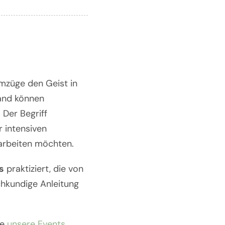
emzüge den Geist in
tand können
 Der Begriff
r intensiven
farbeiten möchten.
s
praktiziert, die von
chkundige Anleitung
ne
unsere Events