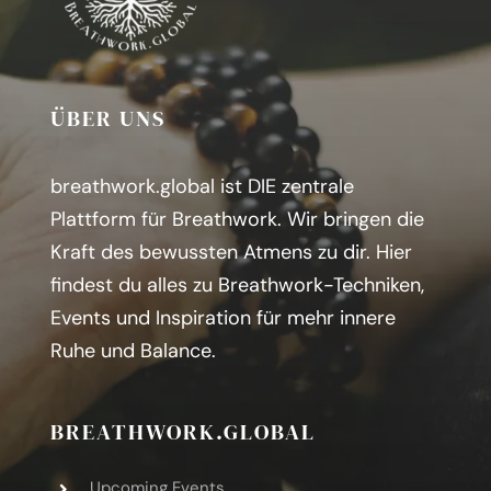
ÜBER UNS
breathwork.global ist DIE zentrale
Plattform für Breathwork. Wir bringen die
Kraft des bewussten Atmens zu dir.
H
ier
findest du alles zu Breathwork-Techniken,
Events und Inspiration für mehr innere
Ruhe und Balance.
BREATHWORK.GLOBAL
Upcoming Events