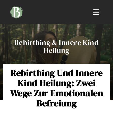
Skip
to
Toggle
content
Naviga
Mission
Rebirthing & Innere Kind
Vorteile & Anwendung
Heilung
Breathwork Techniken
Rebirthing Und Innere
Artikel
Kind Heilung: Zwei
Wege Zur Emotionalen
Events finden
Befreiung