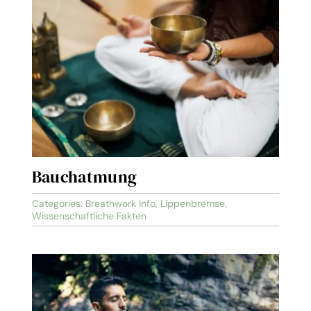
Bauchatmung
Categories:
Breathwork Info
,
Lippenbremse
,
Wissenschaftliche Fakten